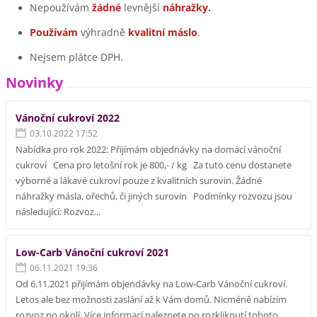
Nepoužívám
žádné
levnější
náhražky
.
Používám
výhradně
kvalitní máslo
.
Nejsem plátce DPH.
Novinky
Vánoční cukroví 2022
03.10.2022 17:52
Nabídka pro rok 2022: Přijímám objednávky na domácí vánoční
cukroví Cena pro letošní rok je 800,- / kg Za tuto cenu dostanete
výborné a lákavé cukroví pouze z kvalitních surovin. Žádné
náhražky másla, ořechů, či jiných surovin Podmínky rozvozu jsou
následující: Rozvoz...
Low-Carb Vánoční cukroví 2021
06.11.2021 19:36
Od 6.11.2021 přijímám objendávky na Low-Carb Vánoční cukroví.
Letos ale bez možnosti zaslání až k Vám domů. Nicméně nabízím
rozvoz po okolí. Více informací naleznete po rozkliknutí tohoto