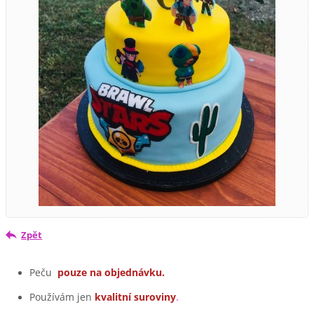
Zpět
Peču
pouze na objednávku.
Používám jen
kvalitní suroviny
.