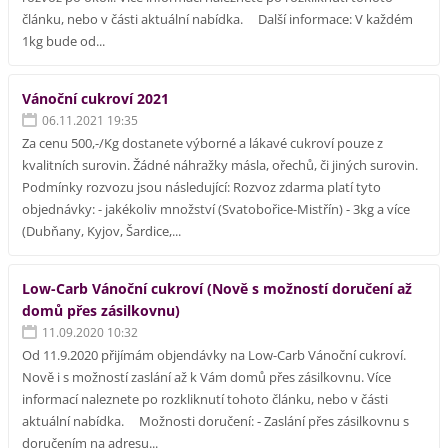
článku, nebo v části aktuální nabídka. Další informace: V každém
1kg bude od...
Vánoční cukroví 2021
06.11.2021 19:35
Za cenu 500,-/Kg dostanete výborné a lákavé cukroví pouze z
kvalitních surovin. Žádné náhražky másla, ořechů, či jiných surovin.
Podmínky rozvozu jsou následující: Rozvoz zdarma platí tyto
objednávky: - jakékoliv množství (Svatobořice-Mistřín) - 3kg a více
(Dubňany, Kyjov, Šardice,...
Low-Carb Vánoční cukroví (Nově s možností doručení až
domů přes zásilkovnu)
11.09.2020 10:32
Od 11.9.2020 přijímám objendávky na Low-Carb Vánoční cukroví.
Nově i s možností zaslání až k Vám domů přes zásilkovnu. Více
informací naleznete po rozkliknutí tohoto článku, nebo v části
aktuální nabídka. Možnosti doručení: - Zaslání přes zásilkovnu s
doručením na adresu...