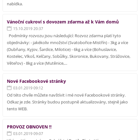
nabídka.
Vánoční cukroví s dovozem zdarma až k Vám domů
15.10.2019 20:37
Podmínky rozvozu jsou následující: Rozvoz zdarma platí tyto
objednávky: - jakékoliv množství (Svatobořice-Mistřín) - 3kg a více
(Dubňany, Kyjov, Šardice, Milotice) - 6kg a více (Bohuslavice,
Kostelec, Vlkoš, Kelčany, Sobůlky, Skoronice, Bukovany, Strážovice,
Věteřov) - 8kg a více (Mutěnice,...
Nové Facebookové stránky
03.01.2019 09:12
Od této chvíle můžete navštívit i mé nové Facebookové stránky.
Odkaz je zde. Stránky budou postupně aktualizovány, stejně jako
tento WEB.
PROVOZ OBNOVEN !!
03.01.2019 09:07