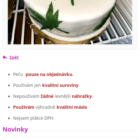
Zpět
Peču
pouze na objednávku.
Používám jen
kvalitní suroviny
.
Nepoužívám
žádné
levnější
náhražky
.
Používám
výhradně
kvalitní máslo
.
Nejsem plátce DPH.
Novinky