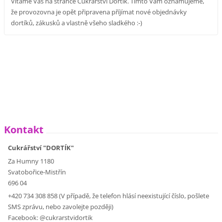
Vítáme Vás na stránce Cukrářství Dortík. Tímto Vám oznamujeme,
že provozovna je opět připravena příjímat nové objednávky
dortíků, zákusků a vlastně všeho sladkého :-)
Kontakt
Cukrářství "DORTÍK"
Za Humny 1180
Svatobořice-Mistřín
696 04
+420 734 308 858 (V případě, že telefon hlásí neexistující číslo, pošlete
SMS zprávu, nebo zavolejte později)
Facebook: @cukrarstvidortik