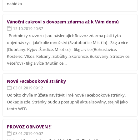
nabídka.
Vánoční cukroví s dovozem zdarma až k Vám domů
15.10.2019 20:37
Podmínky rozvozu jsou následující: Rozvoz zdarma platí tyto
objednávky: - jakékoliv množství (Svatobořice-Mistřín) - 3kg a více
(Dubňany, Kyjov, Šardice, Milotice) - 6kg a více (Bohuslavice,
Kostelec, Vlkoš, Kelčany, Sobůlky, Skoronice, Bukovany, Strážovice,
Věteřov) - 8kg a více (Mutěnice,...
Nové Facebookové stránky
03.01.2019 09:12
Od této chvíle můžete navštívit i mé nové Facebookové stránky.
Odkaz je zde. Stránky budou postupně aktualizovány, stejně jako
tento WEB.
PROVOZ OBNOVEN !!
03.01.2019 09:07