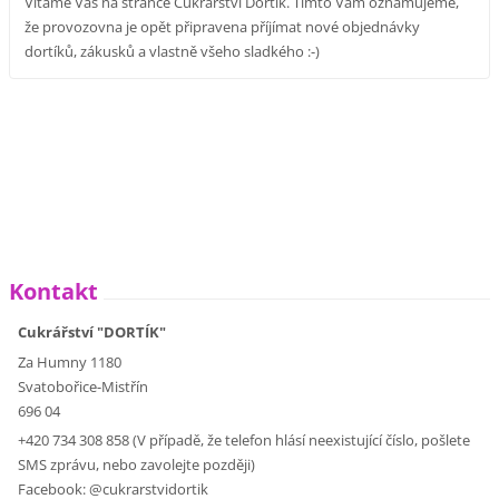
Vítáme Vás na stránce Cukrářství Dortík. Tímto Vám oznamujeme,
že provozovna je opět připravena příjímat nové objednávky
dortíků, zákusků a vlastně všeho sladkého :-)
Kontakt
Cukrářství "DORTÍK"
Za Humny 1180
Svatobořice-Mistřín
696 04
+420 734 308 858 (V případě, že telefon hlásí neexistující číslo, pošlete
SMS zprávu, nebo zavolejte později)
Facebook: @cukrarstvidortik