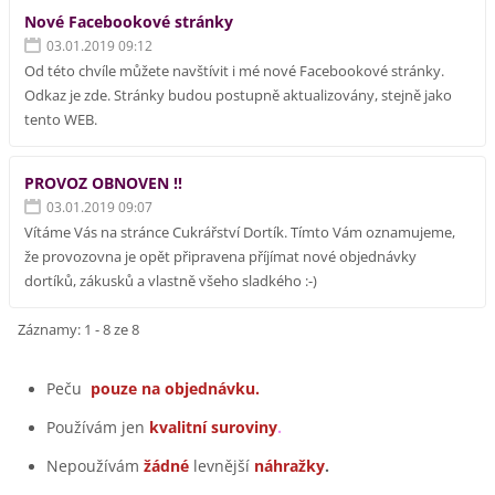
Nové Facebookové stránky
03.01.2019 09:12
Od této chvíle můžete navštívit i mé nové Facebookové stránky.
Odkaz je zde. Stránky budou postupně aktualizovány, stejně jako
tento WEB.
PROVOZ OBNOVEN !!
03.01.2019 09:07
Vítáme Vás na stránce Cukrářství Dortík. Tímto Vám oznamujeme,
že provozovna je opět připravena příjímat nové objednávky
dortíků, zákusků a vlastně všeho sladkého :-)
Záznamy: 1 - 8 ze 8
Peču
pouze na objednávku.
Používám jen
kvalitní suroviny
.
Nepoužívám
žádné
levnější
náhražky
.