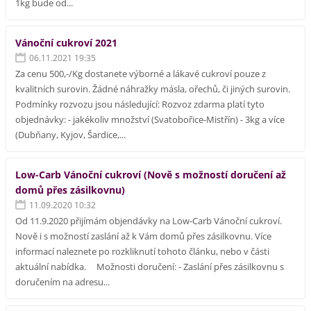
1kg bude od...
Vánoční cukroví 2021
06.11.2021 19:35
Za cenu 500,-/Kg dostanete výborné a lákavé cukroví pouze z
kvalitních surovin. Žádné náhražky másla, ořechů, či jiných surovin.
Podmínky rozvozu jsou následující: Rozvoz zdarma platí tyto
objednávky: - jakékoliv množství (Svatobořice-Mistřín) - 3kg a více
(Dubňany, Kyjov, Šardice,...
Low-Carb Vánoční cukroví (Nově s možností doručení až
domů přes zásilkovnu)
11.09.2020 10:32
Od 11.9.2020 přijímám objendávky na Low-Carb Vánoční cukroví.
Nově i s možností zaslání až k Vám domů přes zásilkovnu. Více
informací naleznete po rozkliknutí tohoto článku, nebo v části
aktuální nabídka. Možnosti doručení: - Zaslání přes zásilkovnu s
doručením na adresu...