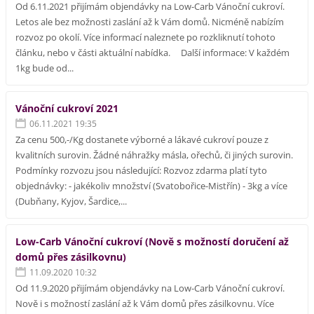
Od 6.11.2021 přijímám objendávky na Low-Carb Vánoční cukroví.
Letos ale bez možnosti zaslání až k Vám domů. Nicméně nabízím
rozvoz po okolí. Více informací naleznete po rozkliknutí tohoto
článku, nebo v části aktuální nabídka. Další informace: V každém
1kg bude od...
Vánoční cukroví 2021
06.11.2021 19:35
Za cenu 500,-/Kg dostanete výborné a lákavé cukroví pouze z
kvalitních surovin. Žádné náhražky másla, ořechů, či jiných surovin.
Podmínky rozvozu jsou následující: Rozvoz zdarma platí tyto
objednávky: - jakékoliv množství (Svatobořice-Mistřín) - 3kg a více
(Dubňany, Kyjov, Šardice,...
Low-Carb Vánoční cukroví (Nově s možností doručení až
domů přes zásilkovnu)
11.09.2020 10:32
Od 11.9.2020 přijímám objendávky na Low-Carb Vánoční cukroví.
Nově i s možností zaslání až k Vám domů přes zásilkovnu. Více